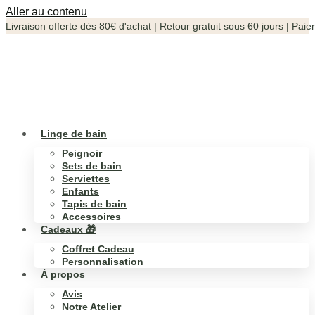
Aller au contenu
Livraison
offerte
dès
80€
d'achat
|
Retour
gratuit
sous
60
jours
|
Paie
Linge de bain
Peignoir
Sets de bain
Serviettes
Enfants
Tapis de bain
Accessoires
Cadeaux 🎁
Coffret Cadeau
Personnalisation
À propos
Avis
Notre Atelier