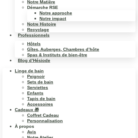
Notre Matière
Démarche RSE
Notre approche
Notre impact
Notre Histoire
Recyclage
Professionnels
Hôtels
Gîtes, Auberges, Chambres d’hôte
Spas & Instituts de bien-être
Blog d’Hésiode
Linge de bain
Peignoir
Sets de bain
Serviettes
Enfants
Tapis de bain
Accessoires
Cadeaux 🎁
Coffret Cadeau
Personnalisation
À propos
Avis
Notre Atelier