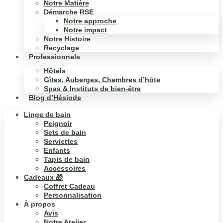
Notre Matière
Démarche RSE
Notre approche
Notre impact
Notre Histoire
Recyclage
Professionnels
Hôtels
Gîtes, Auberges, Chambres d’hôte
Spas & Instituts de bien-être
Blog d’Hésiode
Linge de bain
Peignoir
Sets de bain
Serviettes
Enfants
Tapis de bain
Accessoires
Cadeaux 🎁
Coffret Cadeau
Personnalisation
À propos
Avis
Notre Atelier