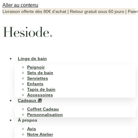
Aller au contenu
Livraison
offerte
dès
80€
d'achat
|
Retour
gratuit
sous
60
jours
|
Paie
Linge de bain
Peignoir
Sets de bain
Serviettes
Enfants
Tapis de bain
Accessoires
Cadeaux 🎁
Coffret Cadeau
Personnalisation
À propos
Avis
Notre Atelier